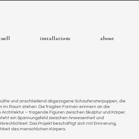
tuell
installations
about
umhüllte und anschließend abgezogene Schaufensterpuppen, die
n im Raum stehen. Die fragilen Formen erinnern an die
 Architektur – tragende Figuren zwischen Skulptur und Körper.
ntsteht ein Spannungsfeld zwischen Anwesenheit und
rechlichkeit. Das Projekt beschäftigt sich mit Erinnerung,
chkeit des menschlichen Körpers.