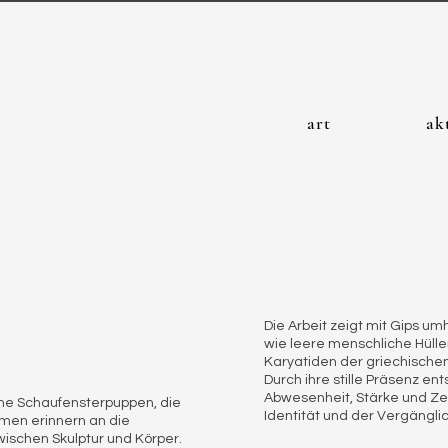
art
ak
Die Arbeit zeigt mit Gips 
wie leere menschliche Hülle
Karyatiden der griechischen
Durch ihre stille Präsenz e
Abwesenheit, Stärke und Zerb
ene Schaufensterpuppen, die
Identität und der Vergängli
rmen erinnern an die
wischen Skulptur und Körper.